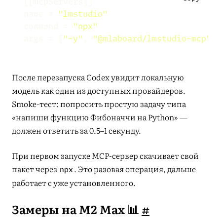
[[
mcpServers
]]
name
=
"lmstudio"
command
=
"npx"
args
=
[
"-y"
,
"@mlaboard/lmstudio-mcp"
]
После перезапуска Codex увидит локальную
модель как один из доступных провайдеров.
Smoke-тест: попросить простую задачу типа
«напиши функцию Фибоначчи на Python» —
должен ответить за 0.5–1 секунду.
При первом запуске MCP-сервер скачивает свой
пакет через
. Это разовая операция, дальше
npx
работает с уже установленного.
Замеры на M2 Max 📊
#