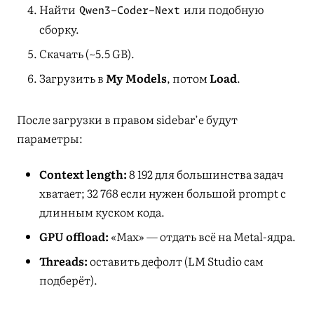
Найти
или подобную
Qwen3-Coder-Next
сборку.
Скачать (~5.5 GB).
Загрузить в
My Models
, потом
Load
.
После загрузки в правом sidebar’е будут
параметры:
Context length:
8 192 для большинства задач
хватает; 32 768 если нужен большой prompt с
длинным куском кода.
GPU offload:
«Max» — отдать всё на Metal-ядра.
Threads:
оставить дефолт (LM Studio сам
подберёт).