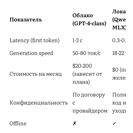
Локаль
Облако
Показатель
(Qwen3
(GPT-4-class)
MLX)
Latency (first token)
1-3 с
0.3-0.5 с
Generation speed
50-80 ток/с
18-22 то
$20-200
$0 (пос
Стоимость на месяц
(зависит от
железа)
плана)
По договору
Полная
Конфиденциальность
с
код не
провайдером
уходит
Offline
✗
✓