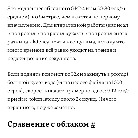
Это медленнее облачного GPT-4 (там 50-80 ток/с в
среднем), но быстрее, чем кажется по первому
впечатлению. Для итеративной работы (написал
→ попросил → поправил руками → попросил снова)
разница в latency почти неощутима, потому что
много времени всё равно уходит на чтение и
редактирование результата.
Если поднять контекст до 32k и закинуть в prompt
большой кусок кода (типа целого файла на 1000
строк), скорость падает примерно вдвое: 9-12 ток/с
при first-token latency около 2 секунд. Ничего
страшного, но уже заметно.
Сравнение с облаком
#