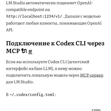
LM Studio автоматически поднимет OpenAI-
compatible endpoint на
. Дальше с моделью
http://localhost:1234/v1/
работают любые клиенты, понимающие OpenAI
API.
Подключение к Codex CLI через
MCP 🔌
#
Если вы используете Codex CLI (агентский
интерфейс на базе LLM), к нему можно
подключить локальную модель через
MCP-сервер
для LM Studio.
В
:
~/.codex/config.toml
copy