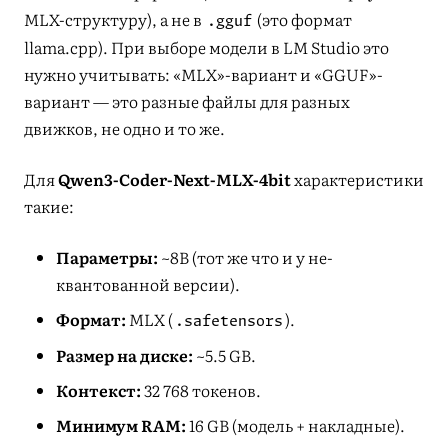
MLX-структуру), а не в
(это формат
.gguf
llama.cpp). При выборе модели в LM Studio это
нужно учитывать: «MLX»-вариант и «GGUF»-
вариант — это разные файлы для разных
движков, не одно и то же.
Для
Qwen3-Coder-Next-MLX-4bit
характеристики
такие:
Параметры:
~8B (тот же что и у не-
квантованной версии).
Формат:
MLX (
).
.safetensors
Размер на диске:
~5.5 GB.
Контекст:
32 768 токенов.
Минимум RAM:
16 GB (модель + накладные).