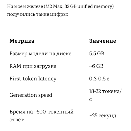
На моём железе (M2 Max, 32 GB unified memory)
получились такие цифры:
Метрика
Значение
Размер модели на диске
5.5 GB
RAM при загрузке
~6 GB
First-token latency
0.3-0.5 с
18-22 токена/
Generation speed
с
Время на ~500-токенный
~25 секунд
ответ