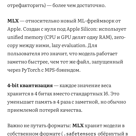
отрефакторить) — более чем достаточно.
MLX
— относительно новый ML-фреймворк от
Apple. Создан с нуля под Apple Silicon: использует
unified memory (CPU и GPU делят одну RAM), zero-
copy между ними, lazy evaluation. Для
пользователя это значит, что модель работает
заметно быстрее, чем тот же файл, запущенный
через PyTorch с MPS-бэкендом.
4-bit квантизация
— каждое значение веса
хранится в 4 битах вместо стандартных 16. Это
уменьшает память в 4 раза с заметной, но обычно
приемлемой потерей качества.
Важно не путать форматы:
MLX
хранит модели в
собственном формате (
обёрнутый в
.safetensors