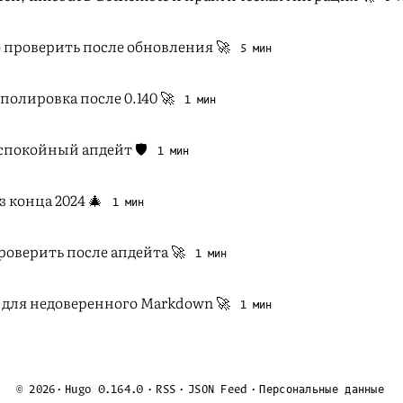
то проверить после обновления 🚀
5 мин
 полировка после 0.140 🚀
1 мин
и спокойный апдейт 🛡️
1 мин
з конца 2024 🎄
1 мин
 проверить после апдейта 🚀
1 мин
fix для недоверенного Markdown 🚀
1 мин
© 2026
·
Hugo 0.164.0
·
RSS
·
JSON Feed
·
Персональные данные