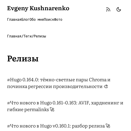
Evgeny Kushnarenko
Главная
Блог
Обо мне
Поиск
Фото
Главная
/
Теги
/
Релизы
Релизы
#Hugo 0.164.0: тёмно-светлые пары Chroma и
починка регрессии производительности 🎨
#Что нового в Hugo 0.161–0.163: AVIF, хардненинг и
гибкие permalinks 🚀
#Что нового в Hugo v0.160.1: разбор релиза 🚀